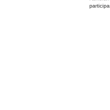
participa
uand l'image compt
lients comptent su
Parlons de votre projet