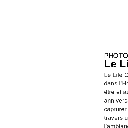
PHOTO
Le L
Le Life 
dans l’H
être et a
annivers
capturer
travers 
l’ambian